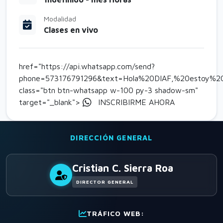
Modalidad
Clases en vivo
href="https://api.whatsapp.com/send?
phone=573176791296&text=Hola%20DIAF,%20estoy%2
class="btn btn-whatsapp w-100 py-3 shadow-sm"
target="_blank">
INSCRIBIRME AHORA
DIRECCIÓN GENERAL
Cristian C. Sierra Roa
DIRECTOR GENERAL
TRÁFICO WEB: